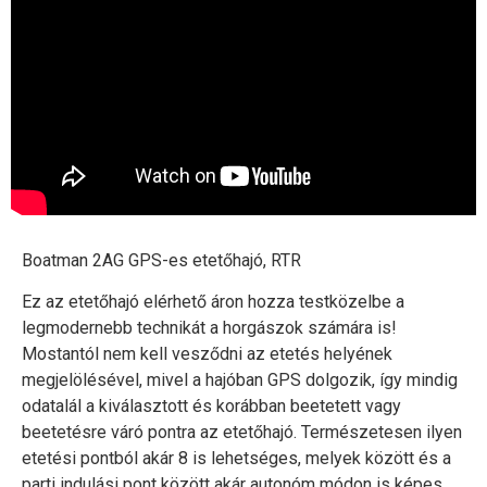
Boatman 2AG GPS-es etetőhajó, RTR
Ez az etetőhajó elérhető áron hozza testközelbe a
legmodernebb technikát a horgászok számára is!
Mostantól nem kell vesződni az etetés helyének
megjelölésével, mivel a hajóban GPS dolgozik, így mindig
odatalál a kiválasztott és korábban beetetett vagy
beetetésre váró pontra az etetőhajó. Természetesen ilyen
etetési pontból akár 8 is lehetséges, melyek között és a
parti indulási pont között akár autonóm módon is képes