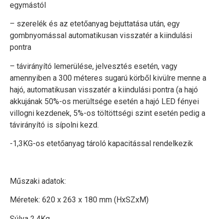
egymástól
– szerelék és az etetőanyag bejuttatása után, egy
gombnyomással automatikusan visszatér a kiindulási
pontra
– távirányító lemerülése, jelvesztés esetén, vagy
amennyiben a 300 méteres sugarú körből kivülre menne a
hajó, automatikusan visszatér a kiindulási pontra (a hajó
akkujának 50%-os merültsége esetén a hajó LED fényei
villogni kezdenek, 5%-os töltöttségi szint esetén pedig a
távirányító is sípolni kezd.
-1,3KG-os etetőanyag tároló kapacitással rendelkezik
Műszaki adatok:
Méretek: 620 x 263 x 180 mm (HxSZxM)
Súlya 2.4Kg