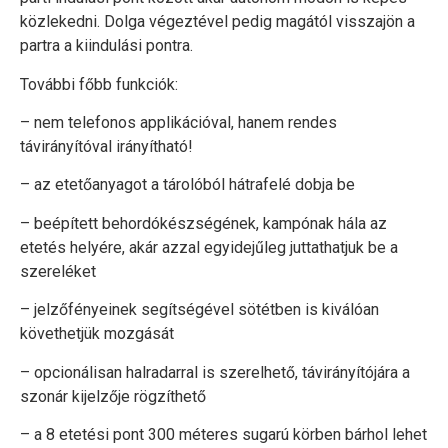
közlekedni. Dolga végeztével pedig magától visszajön a
partra a kiindulási pontra.
További főbb funkciók:
– nem telefonos applikációval, hanem rendes
távirányítóval irányítható!
– az etetőanyagot a tárolóból hátrafelé dobja be
– beépített behordókészségének, kampónak hála az
etetés helyére, akár azzal egyidejűleg juttathatjuk be a
szereléket
– jelzőfényeinek segítségével sötétben is kiválóan
követhetjük mozgását
– opcionálisan halradarral is szerelhető, távirányítójára a
szonár kijelzője rögzíthető
– a 8 etetési pont 300 méteres sugarú körben bárhol lehet